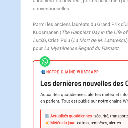
audacieux ou novateur, portés aussi bien pa
conventionnelles.
Parmi les anciens lauréats du Grand Prix d’
Kuosmanen (
The Happiest Day in the Life of 
Lucía
), Cristi Puiu (
La Mort de M. Lazarescu
pour
La Mystérieuse Regard du Flamant
.
NOTRE CHAÎNE WHATSAPP
Les dernières nouvelles des 
Actualités quotidiennes, alertes météo et info
en parlent. Tout est publié sur
notre
chaîne Wh
Actualités quotidiennes :
sécurité, transpor
Météo du jour :
calima, tempêtes, alertes