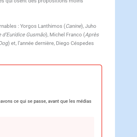
més qui osent des propositions moins
urnables : Yorgos Lanthimos (
Canine
), Juho
le d’Eurídice Gusmão
), Michel Franco (
Après
Dog
) et, l’année dernière, Diego Céspedes
 savons ce qui se passe, avant que les médias