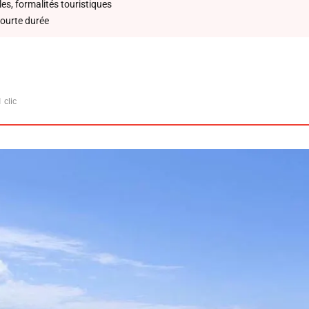
les, formalités touristiques
courte durée
 clic