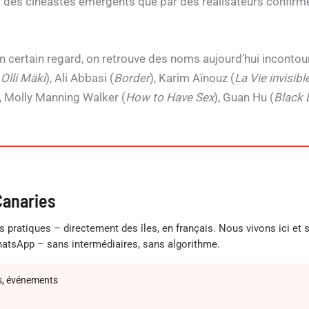
r des cinéastes émergents que par des réalisateurs confir
Un certain regard, on retrouve des noms aujourd’hui inconto
Olli Mäki
), Ali Abbasi (
Border
), Karim Aïnouz (
La Vie invisib
), Molly Manning Walker (
How to Have Sex
), Guan Hu (
Black 
Canaries
s pratiques – directement des îles, en français. Nous vivons ici et
atsApp – sans intermédiaires, sans algorithme.
ts, événements