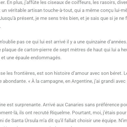
er. En plus, j’affûte les ciseaux de coiffeurs, les rasoirs, div
t un véritable artisan touche-à-tout, qui a même conçu lui-
qu’à présent, je me sens très bien, et je sais que si je ne fa
.
’oublie pas ce qui lui est arrivé il y a une quinzaine d’années
laque de carton-pierre de sept mètres de haut qui lui a heurté 
as et une épaule endommagés.
e les frontières, est son histoire d’amour avec son béret. Le
e abondante. « À la campagne, en Argentine, j’ai grandi avec 
e est surprenante. Arrivé aux Canaries sans préférence pour
t-là, ils ont recruté Riquelme. Pourtant, moi, j’étais pour 
 de Santa Úrsula m’a dit qu’il fallait choisir une équipe. N’i