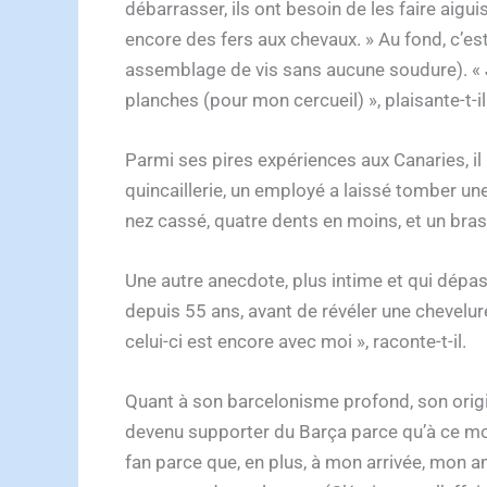
débarrasser, ils ont besoin de les faire aiguis
encore des fers aux chevaux. » Au fond, c’es
assemblage de vis sans aucune soudure). « Jus
planches (pour mon cercueil) », plaisante-t-il
Parmi ses pires expériences aux Canaries, il n
quincaillerie, un employé a laissé tomber une p
nez cassé, quatre dents en moins, et un br
Une autre anecdote, plus intime et qui dépass
depuis 55 ans, avant de révéler une chevelur
celui-ci est encore avec moi », raconte-t-il.
Quant à son barcelonisme profond, son origin
devenu supporter du Barça parce qu’à ce momen
fan parce que, en plus, à mon arrivée, mon ami