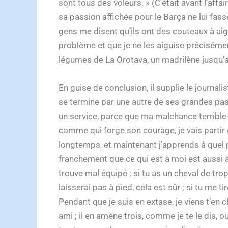
sont tous des voleurs. » (C’était avant l’affa
sa passion affichée pour le Barça ne lui fas
gens me disent qu’ils ont des couteaux à aigu
problème et que je ne les aiguise précisémen
légumes de La Orotava, un madrilène jusqu’au
En guise de conclusion, il supplie le journal
se termine par une autre de ses grandes pass
un service, parce que ma malchance terrible n
comme qui forge son courage, je vais partir en
longtemps, et maintenant j’apprends à quel po
franchement que ce qui est à moi est aussi à 
trouve mal équipé ; si tu as un cheval de trop
laisserai pas à pied, cela est sûr ; si tu me t
Pendant que je suis en extase, je viens t’en ch
ami ; il en amène trois, comme je te le dis,