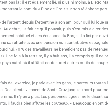
ent pas là : il est également lié, ni plus ni moins, à Diego M
 montrant le nom du « Pibe de Oro » sur son téléphone port
oyé de l’argent depuis l’Argentine à son ami pour qu’il lui lo
u début, il a fait ce qu’il pouvait, puis s’est mis à cirer 
ment habituel et ses écussons du Barça. Il a fini par ouvri
nne sa retraite avec une pension non contributive espagnole (
ourd’hui, 70 % des travailleurs ne bénéficient pas de retenues 
Une fois à la retraite, il y a huit ans, il a compris qu’il ne p
 pays natal, où il affûtait couteaux et autres outils de coupe
fais de l’exercice, je parle avec les gens, je parcours toutes
s. Des clients viennent de Santa Cruz jusqu’au nord pour me 
emme. Il n’y en a plus. Les personnes âgées me le disent sur 
ts, il faudra bien affûter les couteaux. « Beaucoup en ont d