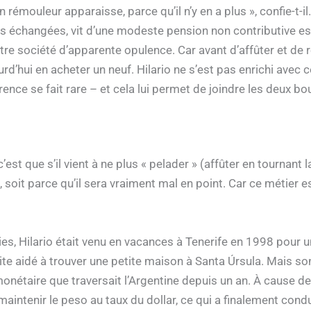
rémouleur apparaisse, parce qu’il n’y en a plus », confie-t-il
es échangées, vit d’une modeste pension non contributive es
re société d’apparente opulence. Car avant d’affûter et de ré
’hui en acheter un neuf. Hilario ne s’est pas enrichi avec ce m
nce se fait rare – et cela lui permet de joindre les deux bo
, c’est que s’il vient à ne plus « pelader » (affûter en tournan
 soit parce qu’il sera vraiment mal en point. Car ce métier es
es, Hilario était venu en vacances à Tenerife en 1998 pour un
 ensuite aidé à trouver une petite maison à Santa Úrsula. Mai
étaire que traversait l’Argentine depuis un an. À cause de cet
intenir le peso au taux du dollar, ce qui a finalement conduit