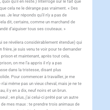
uoi qu’il en reste.) Interrogé sur le fait que
 que cela ne le dérange pas vraiment. « Des
s. Je leur réponds qu’il n’y a pas de
« Cela dit, certains, comme un marchand de
andé d’aiguiser tous ses couteaux. »
(qui se révélera considérablement étendue) qui
 frère, je suis venu te voir pour te demander
 prison et maintenant, après tout cela,
ison, on me l’a appris il n’y a pas
sse dans la tristesse, disant plus
solide. Pour commencer à travailler, je me
je n’ai même pas un vieux cheval, mais je ne te
, il y en a dix, neuf noirs et un brun.
ul ; en plus, j’ai celui-ci prêté par un autre
e de mes maux : te prendre trois animaux de