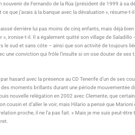
n souvenir de Fernando de la Rúa (président de 1999 à sa dé
out ce que j’avais à la banque avec la dévaluation », résume-t
 laissé derrière lui pas moins de cinq enfants, mais déjà bien 
 ironise-t-il. Il a également quitté son village de Saladillo – 
e sud et sans côte – ainsi que son activité de toujours liée à 
 avec une conviction qui frôle l’insulte si on ose douter de s
par hasard avec la présence au CD Tenerife d’un de ses cous
 des moments brillants durant une période mouvementée du 
is nouvelle relégation en 2002 avec Clemente, que certains 
cousin et d’aller le voir, mais Hilario a pensé que Marioni cr
lation proche, il ne l’a pas fait. « Mais je me suis peut-être
ret.