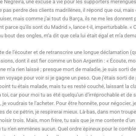
ire Negreira, une excuse à vie pour les supporters merengues, q
se pas perdre des clients madrilènes, il répond que oui, mais
iser, mais comme j’ai tout du Barça, ils ne me les donnent pa
t parce qu’ils sont du Madrid », lance-t-il, imperturbable. 
 bout des ongles, m’a dit que cela lui était égal et m’a dem
iste de l’écouter et de retranscrire une longue déclamation 
ions, dont il est fier comme un bon Argentin : « Écoute, mon
e m’a rien laissé ; presque mort de maladie, je suis sorti de
 voyage pour voir si je gagne un peso. Que j’étais sorti de pr
int tu étais malade, mais tu es resté couché, laissant la cla
toi, car pour moi tu as été quelqu’un d’irréprochable et de 
, je voudrais te l’acheter. Pour être honnête, pour négocier, 
ires de ce pétrin, je respirerai mieux. Là-bas, dans mon troupeau
oisir trois. Mais, mon frère, tu sais que je me contente d’un se
 ou tu n’en emmènes aucun. Quel ordre épineux pour le combl