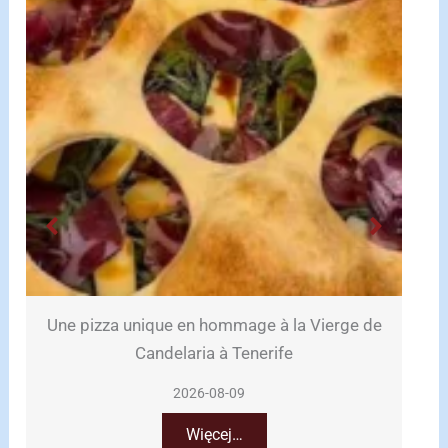
la Vierge de
Un requin aperçu avant un champion
e
d’apnée à Tenerife
2026-08-09
Więcej…