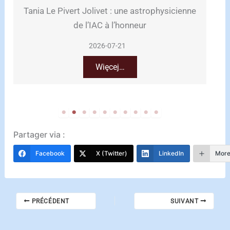
 Jolivet : une astrophysicienne
Emily Estefan : so
 l’IAC à l’honneur
Europe à
2026-07-21
2026-
Więcej…
Wię
Partager via :
Facebook
X (Twitter)
LinkedIn
Mor
PRÉCÉDENT
SUIVANT