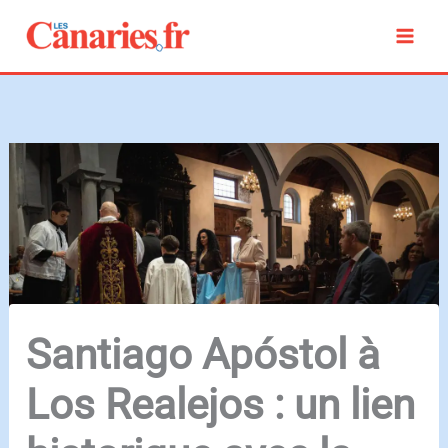
Aller
au
contenu
Santiago Apóstol à
Los Realejos : un lien