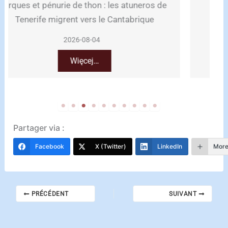
Sánchez arrive à Lanzarote pour ses
vacances à La Mareta
2026-08-01
Więcej…
Partager via :
Facebook
X (Twitter)
LinkedIn
Mor
PRÉCÉDENT
SUIVANT