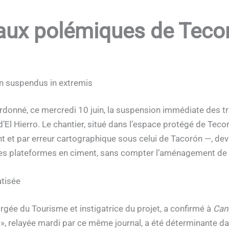
ravaux polémiques de Te
ón suspendus in extremis
ordonné, ce mercredi 10 juin, la suspension immédiate des tr
 d’El Hierro. Le chantier, situé dans l’espace protégé de Te
et par erreur cartographique sous celui de Tacorón —, devai
s plateformes en ciment, sans compter l’aménagement de sen
atisée
gée du Tourisme et instigatrice du projet, a confirmé à
Can
 », relayée mardi par ce même journal, a été déterminante d