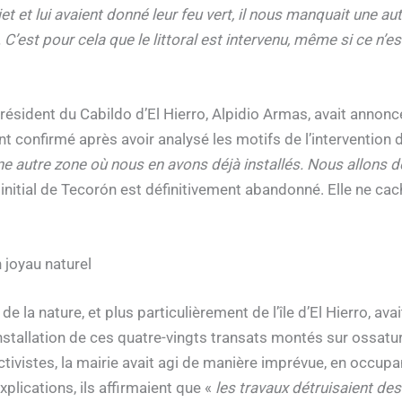
t et lui avaient donné leur feu vert, il nous manquait une au
C’est pour cela que le littoral est intervenu, même si ce n’e
résident du Cabildo d’El Hierro, Alpidio Armas, avait annoncé 
t confirmé après avoir analysé les motifs de l’intervention du
e autre zone où nous en avons déjà installés. Nous allons do
initial de Tecorón est définitivement abandonné. Elle ne cach
 joyau naturel
e la nature, et plus particulièrement de l’île d’El Hierro, a
installation de ces quatre-vingts transats montés sur ossatu
ctivistes, la mairie avait agi de manière imprévue, en occupa
plications, ils affirmaient que «
les travaux détruisaient de