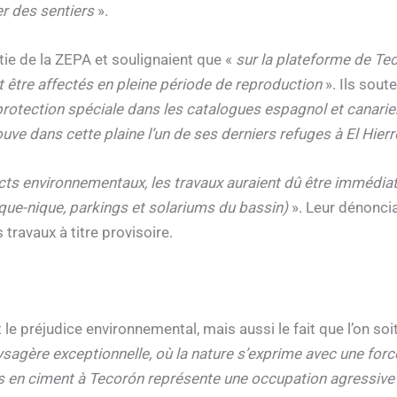
r des sentiers
».
rtie de la ZEPA et soulignaient que «
sur la plateforme de Tec
t être affectés en pleine période de reproduction
». Ils sout
rotection spéciale dans les catalogues espagnol et canarie
e dans cette plaine l’un de ses derniers refuges à El Hierro, 
ts environnementaux, les travaux auraient dû être immédiat
ique-nique, parkings et solariums du bassin)
». Leur dénoncia
 travaux à titre provisoire.
le préjudice environnemental, mais aussi le fait que l’on soit
aysagère exceptionnelle, où la nature s’exprime avec une for
ats en ciment à Tecorón représente une occupation agressiv